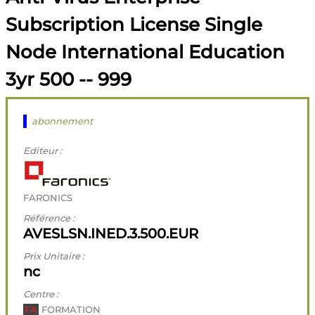
Subscription License Single
Node International Education
3yr 500 -- 999
abonnement
Editeur :
FARONICS
Référence :
AVESLSN.INED.3.500.EUR
Prix Unitaire :
nc
Centre :
FA
FORMATION