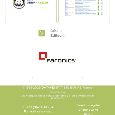
Détails
Editeur
...
© 1998-2026
DATAVENIR
74380 BONNE France
V.20260807.0742
Les marques citées sont propriétés de leurs ayants droits
respectifs.
Mentions légales
Tél.
+33 (0)4 89 61 21 40
Charte qualité
Formulaire contact
RGPD