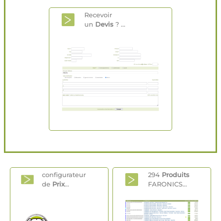
Recevoir
un
Devis
? ...
configurateur
294
Produits
de
Prix
...
FARONICS...