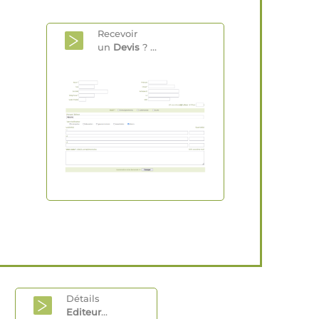
Recevoir
un
Devis
? ...
Détails
Editeur
...