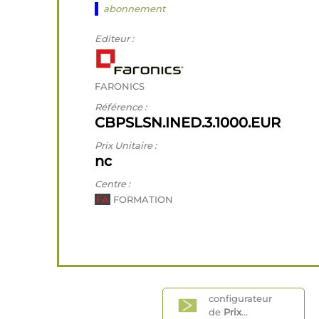
abonnement
Editeur :
FARONICS
Référence :
CBPSLSN.INED.3.1000.EUR
Prix Unitaire :
nc
Centre :
FA
FORMATION
configurateur
de
Prix
...