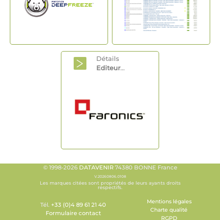
Détails
Editeur
...
© 1998-2026
DATAVENIR
74380 BONNE France
V.20260806.0108
Les marques citées sont propriétés de leurs ayants droits
respectifs.
Mentions légales
Tél.
+33 (0)4 89 61 21 40
Charte qualité
Formulaire contact
RGPD