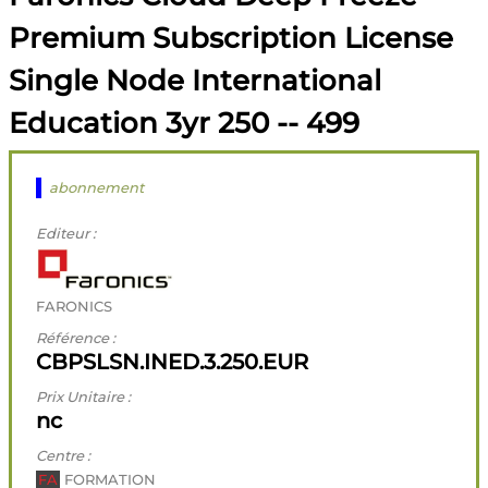
Premium Subscription License
Single Node International
Education 3yr 250 -- 499
abonnement
Editeur :
FARONICS
Référence :
CBPSLSN.INED.3.250.EUR
Prix Unitaire :
nc
Centre :
FA
FORMATION