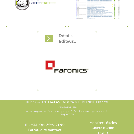
Détails
Editeur
...
© 1998-2026
DATAVENIR
74380 BONNE France
V.20260808.1736
Les marques citées sont propriétés de leurs ayants droits
respectifs.
Mentions légales
Tél.
+33 (0)4 89 61 21 40
Charte qualité
Formulaire contact
RGPD