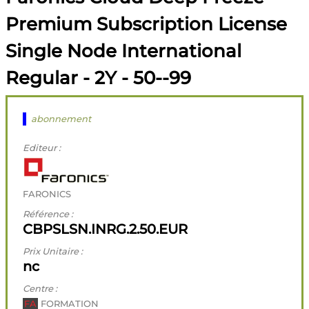
Premium Subscription License
Single Node International
Regular - 2Y - 50--99
abonnement
Editeur :
FARONICS
Référence :
CBPSLSN.INRG.2.50.EUR
Prix Unitaire :
nc
Centre :
FA
FORMATION