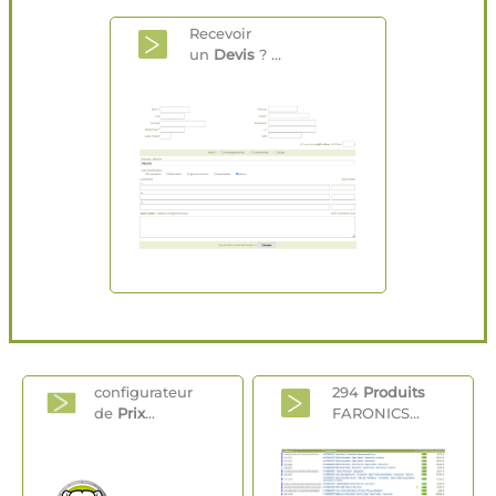
Recevoir
un
Devis
? ...
configurateur
294
Produits
de
Prix
...
FARONICS...