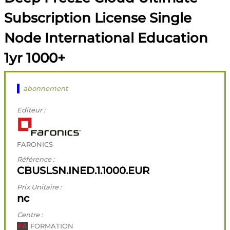
Subscription License Single
Node International Education
1yr 1000+
abonnement
Editeur :
FARONICS
Référence :
CBUSLSN.INED.1.1000.EUR
Prix Unitaire :
nc
Centre :
FA
FORMATION