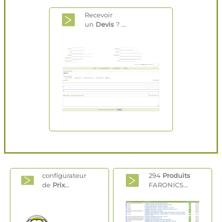
Recevoir
un
Devis
? ...
configurateur
294
Produits
de
Prix
...
FARONICS...