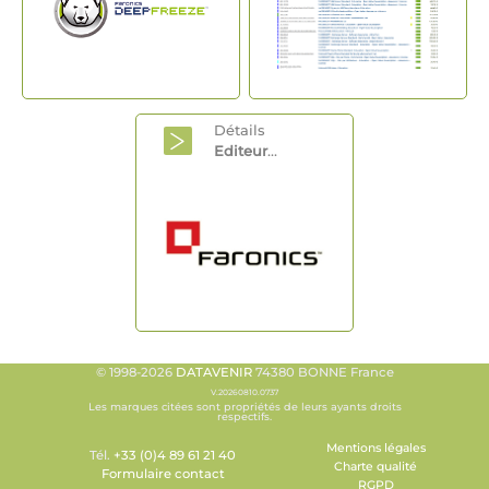
Détails
Editeur
...
© 1998-2026
DATAVENIR
74380 BONNE France
V.20260810.0737
Les marques citées sont propriétés de leurs ayants droits
respectifs.
Mentions légales
Tél.
+33 (0)4 89 61 21 40
Charte qualité
Formulaire contact
RGPD