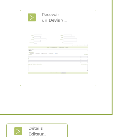
Recevoir
un
Devis
? ...
Détails
Editeur
...