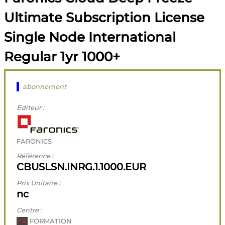
Ultimate Subscription License
Single Node International
Regular 1yr 1000+
abonnement
Editeur :
FARONICS
Référence :
CBUSLSN.INRG.1.1000.EUR
Prix Unitaire :
nc
Centre :
FA
FORMATION