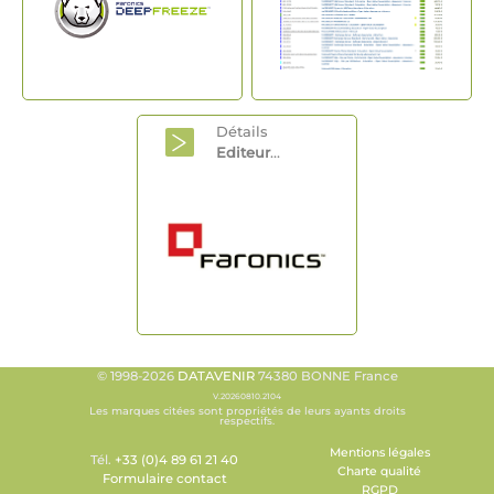
Détails
Editeur
...
© 1998-2026
DATAVENIR
74380 BONNE France
V.20260810.2104
Les marques citées sont propriétés de leurs ayants droits
respectifs.
Mentions légales
Tél.
+33 (0)4 89 61 21 40
Charte qualité
Formulaire contact
RGPD