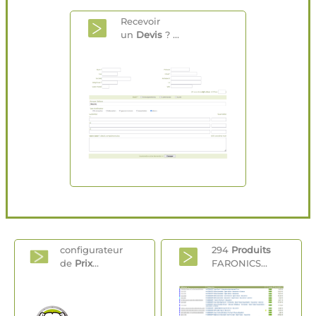
Recevoir
un
Devis
? ...
configurateur
294
Produits
de
Prix
...
FARONICS...