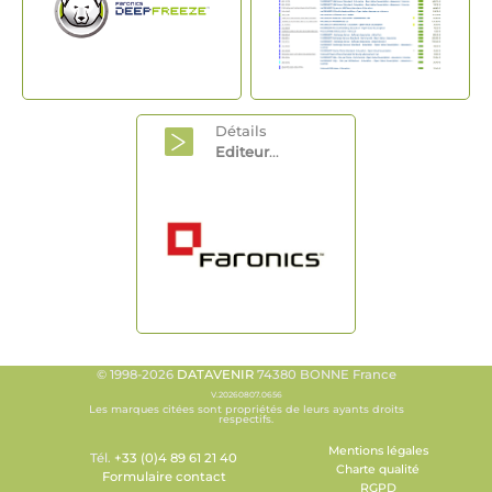
Détails
Editeur
...
© 1998-2026
DATAVENIR
74380 BONNE France
V.20260807.0656
Les marques citées sont propriétés de leurs ayants droits
respectifs.
Mentions légales
Tél.
+33 (0)4 89 61 21 40
Charte qualité
Formulaire contact
RGPD