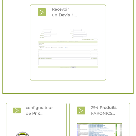
Recevoir
un
Devis
? ...
configurateur
294
Produits
de
Prix
...
FARONICS...