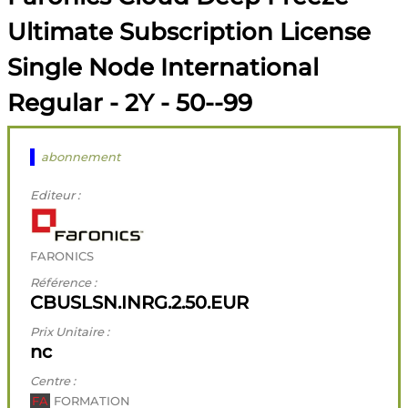
Ultimate Subscription License
Single Node International
Regular - 2Y - 50--99
abonnement
Editeur :
FARONICS
Référence :
CBUSLSN.INRG.2.50.EUR
Prix Unitaire :
nc
Centre :
FA
FORMATION