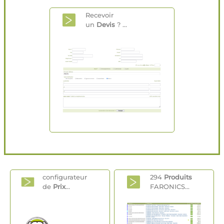
Recevoir
un
Devis
? ...
configurateur
294
Produits
de
Prix
...
FARONICS...