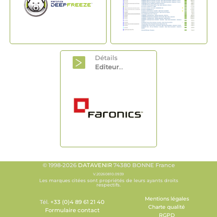
Détails
Editeur
...
© 1998-2026
DATAVENIR
74380 BONNE France
V.20260810.0939
Les marques citées sont propriétés de leurs ayants droits
respectifs.
Mentions légales
Tél.
+33 (0)4 89 61 21 40
Charte qualité
Formulaire contact
RGPD