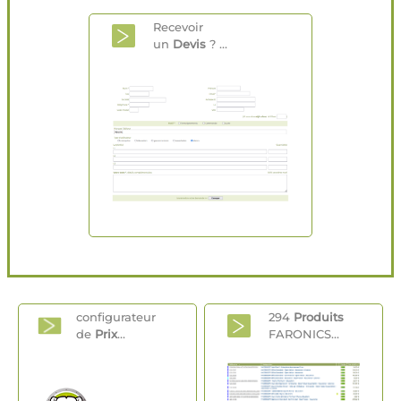
Recevoir
un
Devis
? ...
configurateur
294
Produits
de
Prix
...
FARONICS...