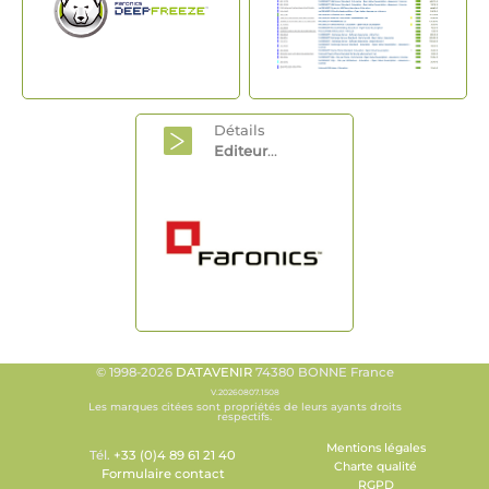
Détails
Editeur
...
© 1998-2026
DATAVENIR
74380 BONNE France
V.20260807.1508
Les marques citées sont propriétés de leurs ayants droits
respectifs.
Mentions légales
Tél.
+33 (0)4 89 61 21 40
Charte qualité
Formulaire contact
RGPD