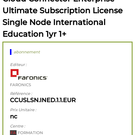
Ultimate Subscription License
Single Node International
Education 1yr 1+
abonnement
Editeur :
FARONICS
Référence :
CCUSLSN.INED.1.1.EUR
Prix Unitaire :
nc
Centre :
FA
FORMATION