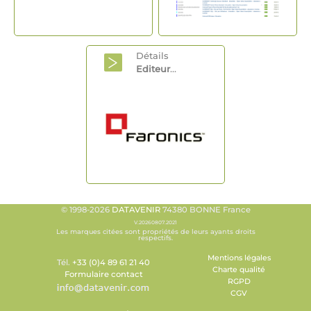
Détails
Editeur
...
© 1998-2026
DATAVENIR
74380 BONNE France
V.20260807.2021
Les marques citées sont propriétés de leurs ayants droits
respectifs.
Mentions légales
Tél.
+33 (0)4 89 61 21 40
Charte qualité
Formulaire contact
RGPD
CGV