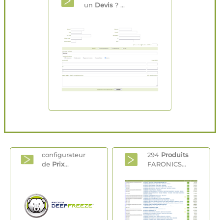
un
Devis
? ...
configurateur
294
Produits
de
Prix
...
FARONICS...