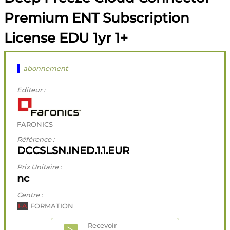
Premium ENT Subscription
License EDU 1yr 1+
abonnement
Editeur :
FARONICS
Référence :
DCCSLSN.INED.1.1.EUR
Prix Unitaire :
nc
Centre :
FA
FORMATION
Recevoir