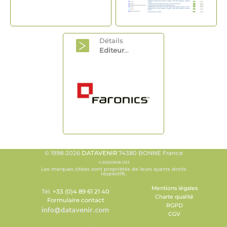
Détails
Editeur
...
© 1998-2026
DATAVENIR
74380 BONNE France
V.20260808.1513
Les marques citées sont propriétés de leurs ayants droits
respectifs.
Mentions légales
Tél.
+33 (0)4 89 61 21 40
Charte qualité
Formulaire contact
RGPD
CGV