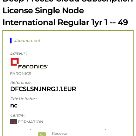
License Single Node
International Regular 1yr 1 -- 49
abonnement
Editeur :
FARONICS
Référence :
DFCSLSN.INRG.1.1.EUR
Prix Unitaire :
nc
Centre :
FA
FORMATION
Recevoir