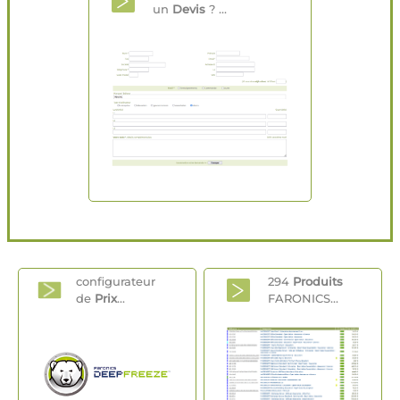
un
Devis
? ...
configurateur
294
Produits
de
Prix
...
FARONICS...