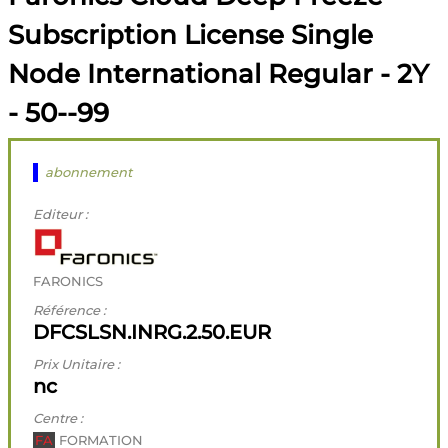
Subscription License Single
Node International Regular - 2Y
- 50--99
abonnement
Editeur :
FARONICS
Référence :
DFCSLSN.INRG.2.50.EUR
Prix Unitaire :
nc
Centre :
FA
FORMATION