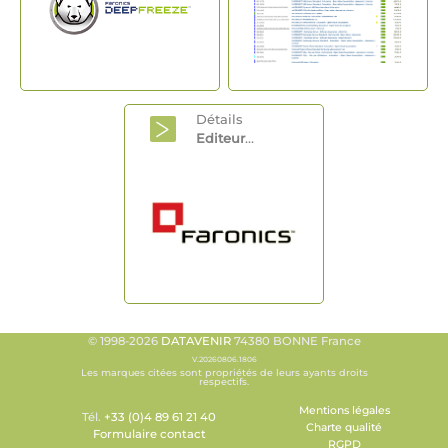
Détails
Editeur
...
© 1998-2026
DATAVENIR
74380 BONNE France
V.20260806.1806
Les marques citées sont propriétés de leurs ayants droits
respectifs.
Mentions légales
Tél.
+33 (0)4 89 61 21 40
Charte qualité
Formulaire contact
RGPD