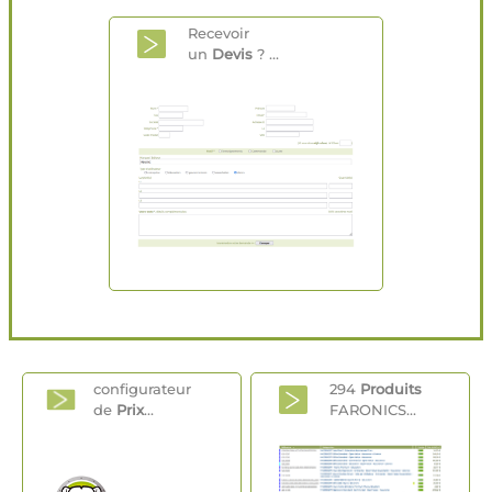
Recevoir
un
Devis
? ...
configurateur
294
Produits
de
Prix
...
FARONICS...