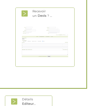
Recevoir
un
Devis
? ...
Détails
Editeur
...