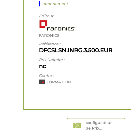
abonnement
Editeur :
FARONICS
Référence :
DFCSLSN.INRG.3.500.EUR
Prix Unitaire :
nc
Centre :
FA
FORMATION
configurateur
de
Prix
...