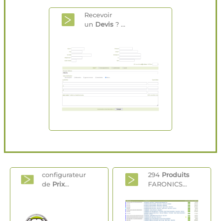
Recevoir
un
Devis
? ...
configurateur
294
Produits
de
Prix
...
FARONICS...