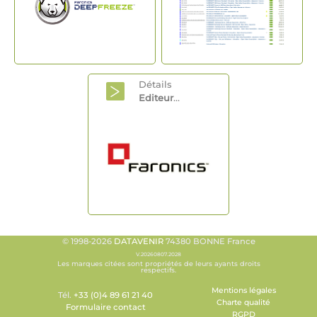
Détails
Editeur
...
© 1998-2026
DATAVENIR
74380 BONNE France
V.20260807.2028
Les marques citées sont propriétés de leurs ayants droits
respectifs.
Mentions légales
Tél.
+33 (0)4 89 61 21 40
Charte qualité
Formulaire contact
RGPD