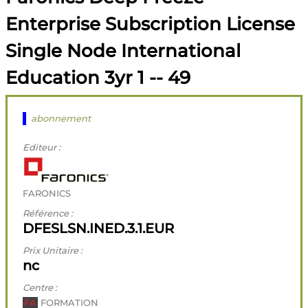
Enterprise Subscription License
Single Node International
Education 3yr 1 -- 49
abonnement
Editeur :
FARONICS
Référence :
DFESLSN.INED.3.1.EUR
Prix Unitaire :
nc
Centre :
FA
FORMATION