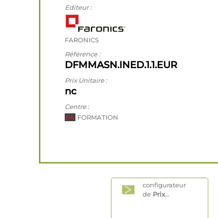
Editeur :
FARONICS
Référence :
DFMMASN.INED.1.1.EUR
Prix Unitaire :
nc
Centre :
FA
FORMATION
configurateur
de
Prix
...