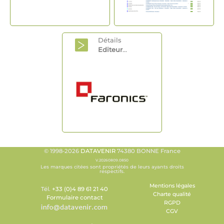
Détails
Editeur
...
© 1998-2026
DATAVENIR
74380 BONNE France
V.20260809.0850
Les marques citées sont propriétés de leurs ayants droits
respectifs.
Mentions légales
Tél.
+33 (0)4 89 61 21 40
Charte qualité
Formulaire contact
RGPD
CGV