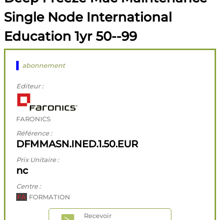
Single Node International
Education 1yr 50--99
abonnement
Editeur :
FARONICS
Référence :
DFMMASN.INED.1.50.EUR
Prix Unitaire :
nc
Centre :
FA
FORMATION
Recevoir