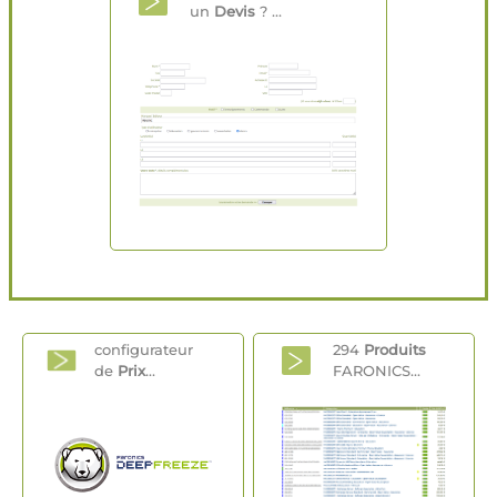
un
Devis
? ...
configurateur
294
Produits
de
Prix
...
FARONICS...