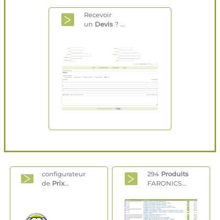
Recevoir
un
Devis
? ...
configurateur
294
Produits
de
Prix
...
FARONICS...