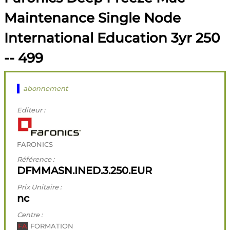
Maintenance Single Node
International Education 3yr 250
-- 499
abonnement
Editeur :
FARONICS
Référence :
DFMMASN.INED.3.250.EUR
Prix Unitaire :
nc
Centre :
FA
FORMATION