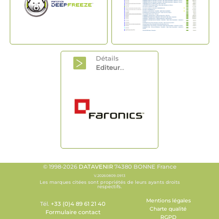
Détails
Editeur
...
© 1998-2026
DATAVENIR
74380 BONNE France
V.20260809.0913
Les marques citées sont propriétés de leurs ayants droits
respectifs.
Mentions légales
Tél.
+33 (0)4 89 61 21 40
Charte qualité
Formulaire contact
RGPD