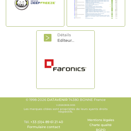
Détails
Editeur
...
© 1998-2026
DATAVENIR
74380 BONNE France
V.20260808.0055
Les marques citées sont propriétés de leurs ayants droits
respectifs.
Mentions légales
Tél.
+33 (0)4 89 61 21 40
Charte qualité
Formulaire contact
RGPD