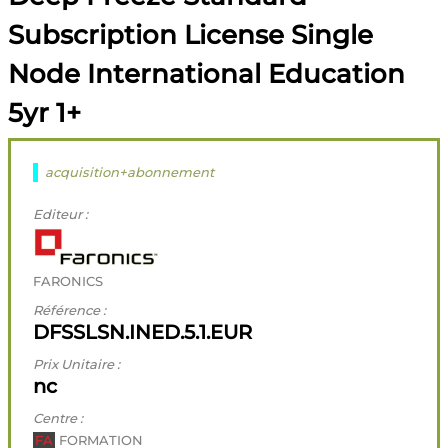
Subscription License Single
Node International Education
5yr 1+
acquisition+abonnement
Editeur :
FARONICS
Référence :
DFSSLSN.INED.5.1.EUR
Prix Unitaire :
nc
Centre :
FA
FORMATION