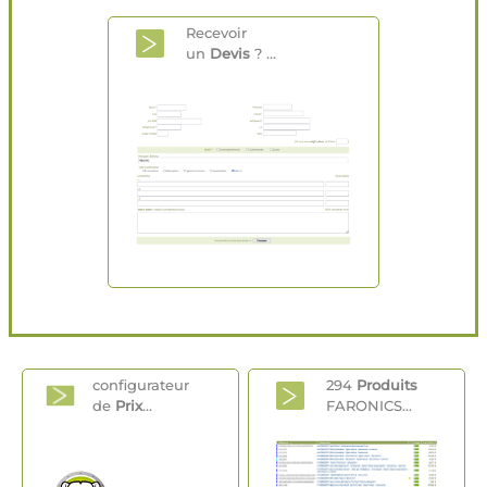
Recevoir
un
Devis
? ...
configurateur
294
Produits
de
Prix
...
FARONICS...