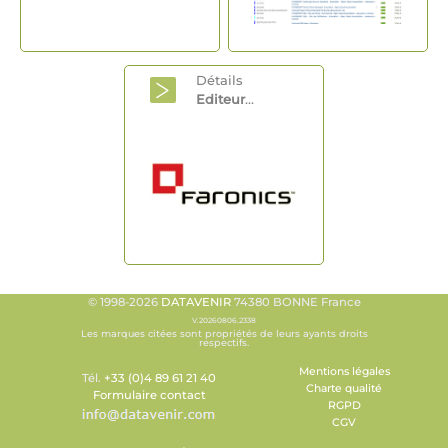
Détails
Editeur
...
© 1998-2026
DATAVENIR
74380 BONNE France
V.20260806.2338
Les marques citées sont propriétés de leurs ayants droits
respectifs.
Mentions légales
Tél.
+33 (0)4 89 61 21 40
Charte qualité
Formulaire contact
RGPD
CGV