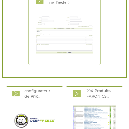
un
Devis
? ...
configurateur
294
Produits
de
Prix
...
FARONICS...