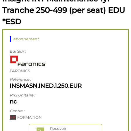
Tranche 250-499 (per seat) EDU
*ESD
abonnement
Editeur :
FARONICS
Référence :
INSMASN.INED.1.250.EUR
Prix Unitaire :
nc
Centre :
FA
FORMATION
Recevoir