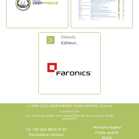
Détails
Editeur
...
© 1998-2026
DATAVENIR
74380 BONNE France
V.20260806.1934
Les marques citées sont propriétés de leurs ayants droits
respectifs.
Mentions légales
Tél.
+33 (0)4 89 61 21 40
Charte qualité
Formulaire contact
RGPD