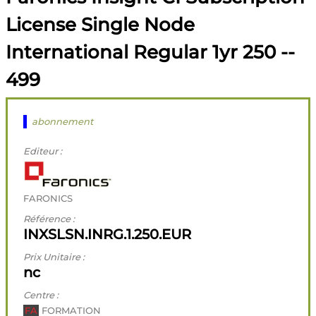
License Single Node
International Regular 1yr 250 --
499
abonnement
Editeur :
FARONICS
Référence :
INXSLSN.INRG.1.250.EUR
Prix Unitaire :
nc
Centre :
FA
FORMATION