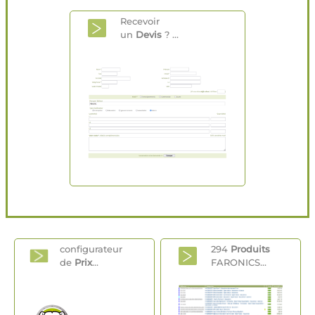
Recevoir
un
Devis
? ...
configurateur
294
Produits
de
Prix
...
FARONICS...