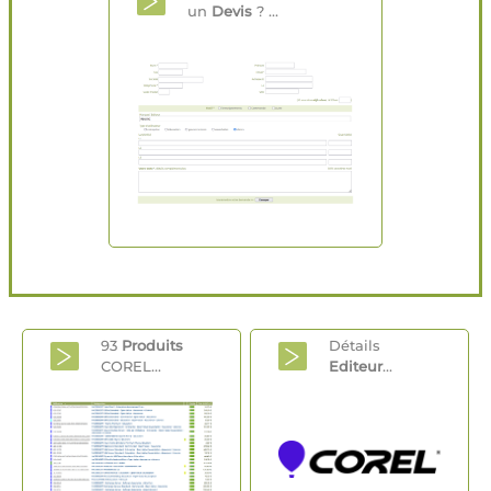
un
Devis
? ...
93
Produits
Détails
COREL...
Editeur
...