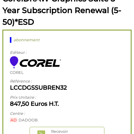
Year Subscription Renewal (5-
50)*ESD
abonnement
Editeur :
COREL
Référence :
LCCDGSSUBREN32
Prix Unitaire :
847,50 Euros H.T.
Centre :
AD
DADOOB
Recevoir