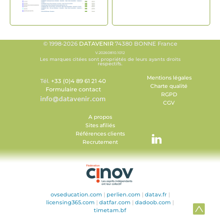
© 1998-2026
DATAVENIR
74380 BONNE France
V.20260810.1012
Les marques citées sont propriétés de leurs ayants droits
respectifs.
Mentions légales
Tél.
+33 (0)4 89 61 21 40
Charte qualité
Formulaire contact
RGPD
CGV
A propos
Sites afiliés
Références clients
Recrutement
ovseducation.com
|
perlien.com
|
datav.fr
|
licensing365.com
|
datfar.com
|
dadoob.com
|
timetam.bf