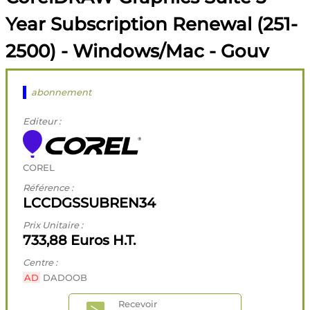
Year Subscription Renewal (251-
2500) - Windows/Mac - Gouv
abonnement
Editeur :
COREL
Référence :
LCCDGSSUBREN34
Prix Unitaire :
733,88 Euros H.T.
Centre :
AD
DADOOB
Recevoir