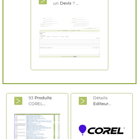
un
Devis
? ...
93
Produits
Détails
COREL...
Editeur
...