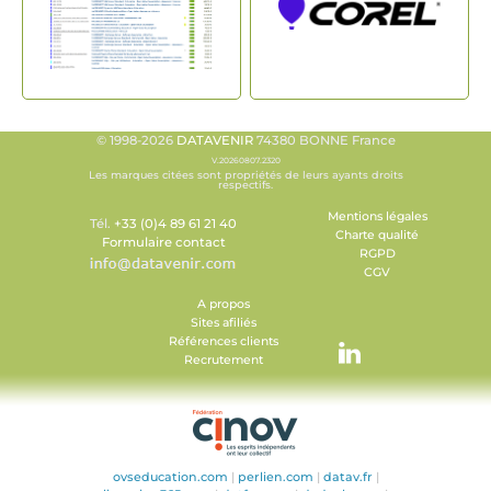
© 1998-2026
DATAVENIR
74380 BONNE France
V.20260807.2320
Les marques citées sont propriétés de leurs ayants droits
respectifs.
Mentions légales
Tél.
+33 (0)4 89 61 21 40
Charte qualité
Formulaire contact
RGPD
CGV
A propos
Sites afiliés
Références clients
Recrutement
ovseducation.com
|
perlien.com
|
datav.fr
|