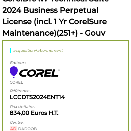
2024 Business Perpetual
License (incl. 1 Yr CorelSure
Maintenance)(251+) - Gouv
acquisition+abonnement
Editeur :
COREL
Référence :
LCCDTS2024ENT14
Prix Unitaire :
834,00 Euros H.T.
Centre :
AD
DADOOB