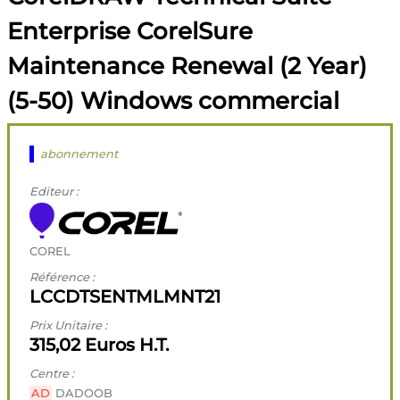
Enterprise CorelSure
Maintenance Renewal (2 Year)
(5-50) Windows commercial
abonnement
Editeur :
COREL
Référence :
LCCDTSENTMLMNT21
Prix Unitaire :
315,02 Euros H.T.
Centre :
AD
DADOOB