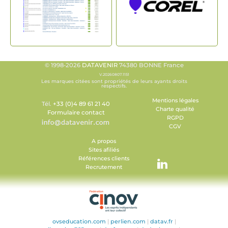
© 1998-2026
DATAVENIR
74380 BONNE France
V.20260807.1151
Les marques citées sont propriétés de leurs ayants droits
respectifs.
Mentions légales
Tél.
+33 (0)4 89 61 21 40
Charte qualité
Formulaire contact
RGPD
CGV
A propos
Sites afiliés
Références clients
Recrutement
ovseducation.com
|
perlien.com
|
datav.fr
|