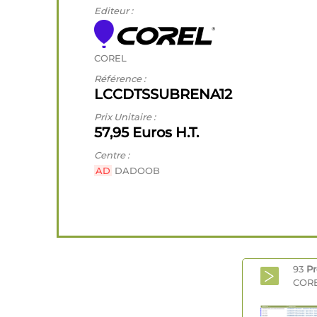
Editeur :
COREL
Référence :
LCCDTSSUBRENA12
Prix Unitaire :
57,95 Euros H.T.
Centre :
AD
DADOOB
93
Pr
CORE