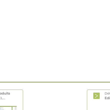
oduits
Dét
L...
Edi