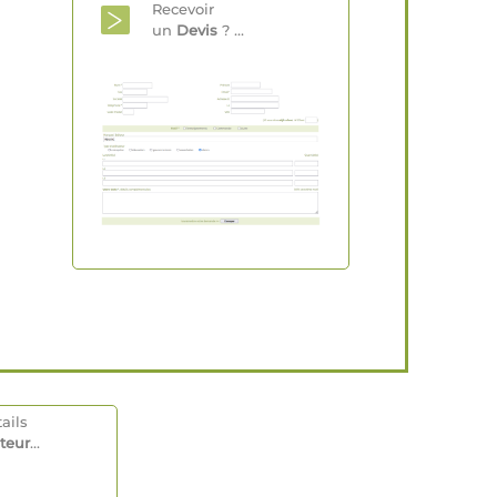
Recevoir
un
Devis
? ...
ails
teur
...