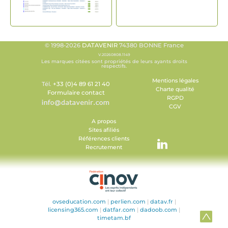
© 1998-2026
DATAVENIR
74380 BONNE France
V.20260808.1149
Les marques citées sont propriétés de leurs ayants droits
respectifs.
Mentions légales
Tél.
+33 (0)4 89 61 21 40
Charte qualité
Formulaire contact
RGPD
CGV
A propos
Sites afiliés
Références clients
Recrutement
ovseducation.com
|
perlien.com
|
datav.fr
|
licensing365.com
|
datfar.com
|
dadoob.com
|
timetam.bf