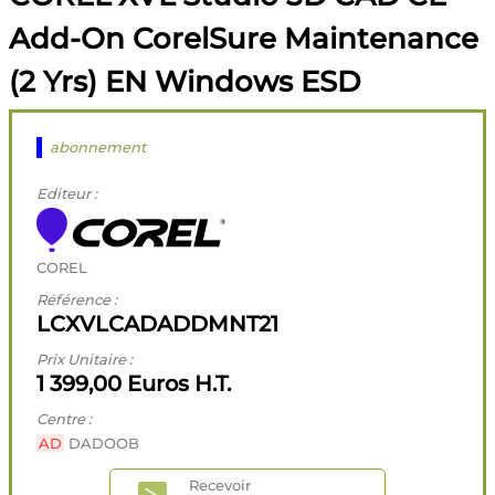
Add-On CorelSure Maintenance
(2 Yrs) EN Windows ESD
abonnement
Editeur :
COREL
Référence :
LCXVLCADADDMNT21
Prix Unitaire :
1 399,00 Euros H.T.
Centre :
AD
DADOOB
Recevoir