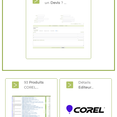
un
Devis
? ...
93
Produits
Détails
COREL...
Editeur
...