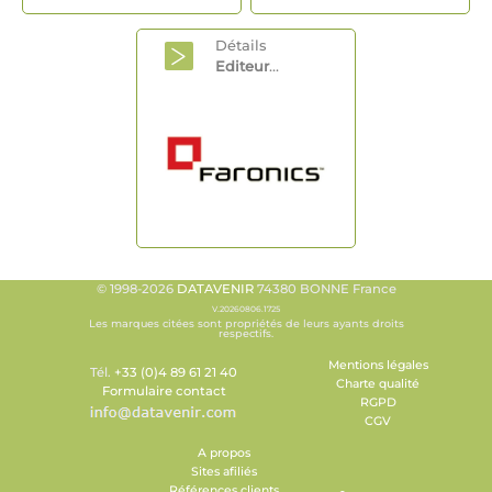
Détails
Editeur
...
© 1998-2026
DATAVENIR
74380 BONNE France
V.20260806.1725
Les marques citées sont propriétés de leurs ayants droits
respectifs.
Mentions légales
Tél.
+33 (0)4 89 61 21 40
Charte qualité
Formulaire contact
RGPD
CGV
A propos
Sites afiliés
Références clients