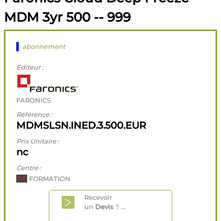
MDM 3yr 500 -- 999
abonnement
Editeur :
FARONICS
Référence :
MDMSLSN.INED.3.500.EUR
Prix Unitaire :
nc
Centre :
FA
FORMATION
Recevoir
un
Devis
? ...