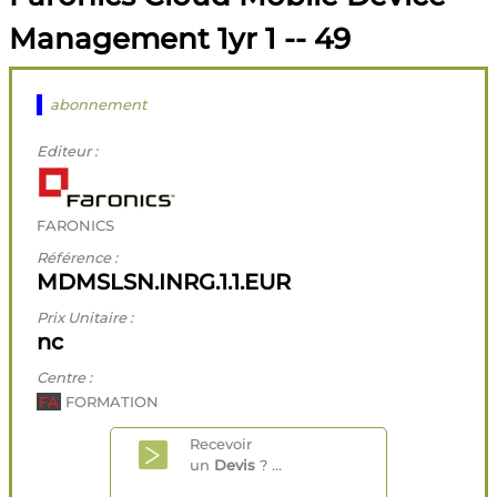
Management 1yr 1 -- 49
abonnement
Editeur :
FARONICS
Référence :
MDMSLSN.INRG.1.1.EUR
Prix Unitaire :
nc
Centre :
FA
FORMATION
Recevoir
un
Devis
? ...