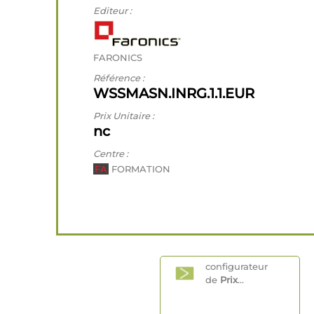
Editeur :
FARONICS
Référence :
WSSMASN.INRG.1.1.EUR
Prix Unitaire :
nc
Centre :
FA
FORMATION
configurateur
de
Prix
...