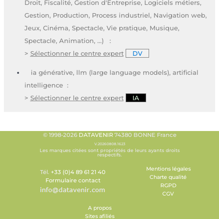
Droit, Fiscalité, Gestion d'Entreprise, Logiciels métiers,
Gestion, Production, Process industriel, Navigation web,
Jeux, Cinéma, Spectacle, Vie pratique, Musique,
Spectacle, Animation, ...) :
>
Sélectionner le centre expert
DV
ia générative, llm (large language models), artificial
intelligence :
>
Sélectionner le centre expert
IA
© 1998-2026
DATAVENIR
74380 BONNE France
V.20260808.1623
Les marques citées sont propriétés de leurs ayants droits
respectifs.
Mentions légales
Tél.
+33 (0)4 89 61 21 40
Charte qualité
Formulaire contact
RGPD
CGV
A propos
Sites afiliés