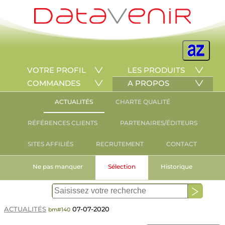
VOTRE PROFIL
LES PRODUITS
COMMANDES
A PROPOS
ACTUALITÉS
CHARTE QUALITÉ
RÉFÉRENCES CLIENTS
PARTENAIRES/ÉDITEURS
SITES AFFILIÉS
RECRUTEMENT
CONTACT
Ne pas manquer
Sélection
Historique
ACTUALITÉS
07-07-2020
bm#140