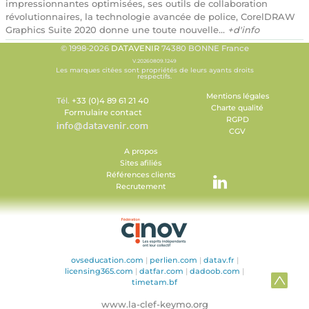
impressionnantes optimisées, ses outils de collaboration
révolutionnaires, la technologie avancée de police, CorelDRAW
Graphics Suite 2020 donne une toute nouvelle...
+d'info
© 1998-2026
DATAVENIR
74380 BONNE France
V.20260809.1249
Les marques citées sont propriétés de leurs ayants droits
respectifs.
Mentions légales
Tél.
+33 (0)4 89 61 21 40
Charte qualité
Formulaire contact
RGPD
CGV
A propos
Sites afiliés
Références clients
Recrutement
ovseducation.com
|
perlien.com
|
datav.fr
|
licensing365.com
|
datfar.com
|
dadoob.com
|
timetam.bf
www.la-clef-keymo.org