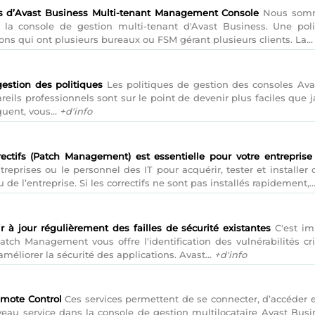
es d’Avast Business Multi-tenant Management Console
Nous somme
la console de gestion multi-tenant d'Avast Business. Une poli
ions qui ont plusieurs bureaux ou FSM gérant plusieurs clients. La..
gestion des politiques
Les politiques de gestion des consoles Avas
reils professionnels sont sur le point de devenir plus faciles que j
uent, vous...
+d'info
ectifs (Patch Management) est essentielle pour votre entreprise
reprises ou le personnel des IT pour acquérir, tester et installer c
de l’entreprise. Si les correctifs ne sont pas installés rapidement,..
r à jour régulièrement des failles de sécurité existantes
C'est imp
Patch Management vous offre l'identification des vulnérabilités c
méliorer la sécurité des applications. Avast...
+d'info
mote Control
Ces services permettent de se connecter, d’accéder 
veau service dans la console de gestion multilocataire Avast Bus