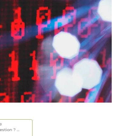
e
estion
? ...