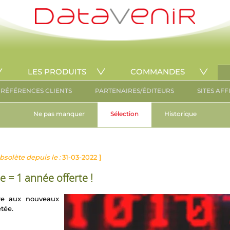
LES PRODUITS
COMMANDES
RÉFÉRENCES CLIENTS
PARTENAIRES/ÉDITEURS
SITES AFF
Ne pas manquer
Sélection
Historique
bsolète depuis le :
31-03-2022 ]
 = 1 année offerte !
fre aux nouveaux
tée.