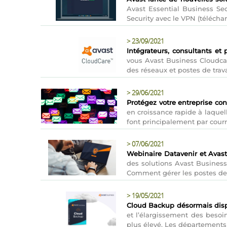
Avast Essential Business Sec
Security avec le VPN (télécharg
>
23/09/2021
Intégrateurs, consultants et 
vous Avast Business Cloudcar
des réseaux et postes de trav
>
29/06/2021
Protégez votre entreprise co
en croissance rapide à laquel
font principalement par courr
>
07/06/2021
Webinaire Datavenir et Avast 
des solutions Avast Business.
Comment gérer les postes de tr
>
19/05/2021
Cloud Backup désormais dis
et l’élargissement des besoi
plus élevé. Les départements