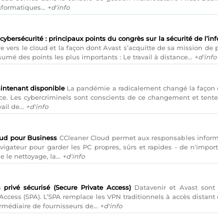
nformatiques...
+d'info
cybersécurité : principaux points du congrès sur la sécurité de l’i
ire vers le cloud et la façon dont Avast s’acquitte de sa mission de
sumé des points les plus importants : Le travail à distance...
+d'info
intenant disponible
La pandémie a radicalement changé la façon de
ance. Les cybercriminels sont conscients de ce changement et tenter
ail de...
+d'info
oud pour Business
CCleaner Cloud permet aux responsables informa
vigateur pour garder les PC propres, sûrs et rapides - de n'impor
 le nettoyage, la...
+d'info
 privé sécurisé (Secure Private Access)
Datavenir et Avast sont r
 Access (SPA). L’SPA remplace les VPN traditionnels à accès distan
ermédiaire de fournisseurs de...
+d'info