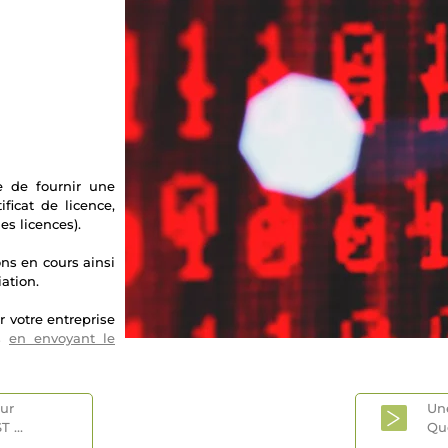
e de fournir une
ficat de licence,
es licences).
ns en cours ainsi
ation.
 votre entreprise
us
en envoyant le
eur
Un
ST
...
Qu