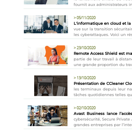
fournit aux administrateurs i
>
05/11/2020
L'informatique en cloud et la 
vue sur la transition sécurita
les cyberattaques. Voici un ré
>
23/10/2020
Remote Access Shield est ma
partie de leur travail à dist
une grande proportion du trav
>
13/10/2020
Présentation de CCleaner Cl
les terminaux depuis leur na
tâches quotidiennes telles que
>
02/10/2020
Avast Business lance l’accès
cybersécurité, Secure Private
grandes entreprises par l’int