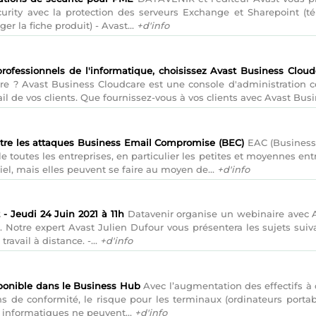
urity avec la protection des serveurs Exchange et Sharepoint (t
er la fiche produit) - Avast...
+d'info
professionnels de l'informatique, choisissez Avast Business Cloud
e ? Avast Business Cloudcare est une console d'administration cen
ail de vos clients. Que fournissez-vous à vos clients avec Avast Bus
ntre les attaques Business Email Compromise (BEC)
EAC (Business
le toutes les entreprises, en particulier les petites et moyennes en
iel, mais elles peuvent se faire au moyen de...
+d'info
- Jeudi 24 Juin 2021 à 11h
Datavenir organise un webinaire avec Av
 Notre expert Avast Julien Dufour vous présentera les sujets suivan
avail à distance. -...
+d'info
ponible dans le Business Hub
Avec l’augmentation des effectifs 
ns de conformité, le risque pour les terminaux (ordinateurs portab
 informatiques ne peuvent...
+d'info