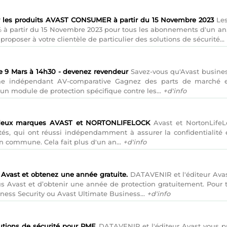
r les produits AVAST CONSUMER à partir du 15 Novembre 2023
Les
à partir du 15 Novembre 2023 pour tous les abonnements d'un an. P
oposer à votre clientèle de particulier des solutions de sécurité...
e 9 Mars à 14h30 - devenez revendeur
Savez-vous qu'Avast busines
isme indépendant AV-comparative Gagnez des parts de marché e
un module de protection spécifique contre les...
+d'info
 deux marques AVAST et NORTONLIFELOCK
Avast et NortonLifeL
tés, qui ont réussi indépendamment à assurer la confidentialité 
n commune. Cela fait plus d'un an...
+d'info
 Avast et obtenez une année gratuite.
DATAVENIR et l'éditeur Avast
us Avast et d’obtenir une année de protection gratuitement. Pour
ness Security ou Avast Ultimate Business...
+d'info
utions de sécurité pour PME
DATAVENIR et l'éditeur Avast vous pr