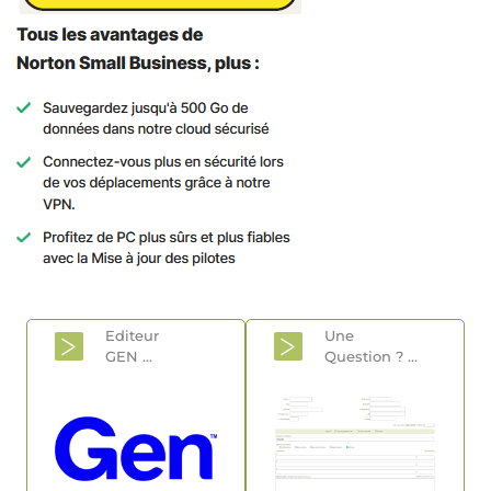
Editeur
Une
GEN
...
Question
? ...