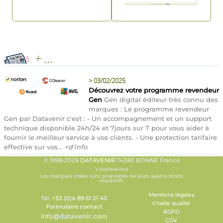
+ ...
>
03/02/2025
Découvrez votre programme revendeur
Gen
Gen digital éditeur très connu des
marques : Le programme revendeur
Gen par Datavenir c'est : - Un accompagnement et un support
technique disponible 24h/24 et 7jours sur 7 pour vous aider à
fournir le meilleur service à vos clients. - Une protection tarifaire
effective sur vos...
+d'info
© 1998-2026
DATAVENIR
74380 BONNE France
V.20260808.0343
Les marques citées sont propriétés de leurs ayants droits
respectifs.
Mentions légales
Tél.
+33 (0)4 89 61 21 40
Charte qualité
Formulaire contact
RGPD
CGV