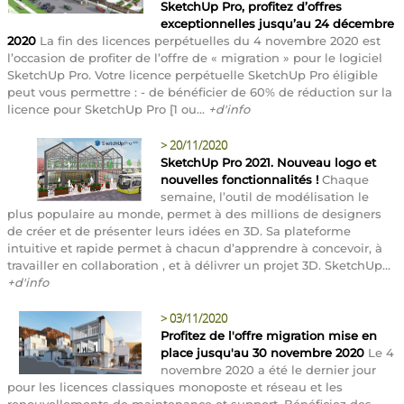
SketchUp Pro, profitez d’offres
exceptionnelles jusqu’au 24 décembre
2020
La fin des licences perpétuelles du 4 novembre 2020 est
l’occasion de profiter de l’offre de « migration » pour le logiciel
SketchUp Pro. Votre licence perpétuelle SketchUp Pro éligible
peut vous permettre : - de bénéficier de 60% de réduction sur la
licence pour SketchUp Pro [1 ou...
+d'info
>
20/11/2020
SketchUp Pro 2021. Nouveau logo et
nouvelles fonctionnalités !
Chaque
semaine, l’outil de modélisation le
plus populaire au monde, permet à des millions de designers
de créer et de présenter leurs idées en 3D. Sa plateforme
intuitive et rapide permet à chacun d’apprendre à concevoir, à
travailler en collaboration , et à délivrer un projet 3D. SketchUp...
+d'info
>
03/11/2020
Profitez de l'offre migration mise en
place jusqu'au 30 novembre 2020
Le 4
novembre 2020 a été le dernier jour
pour les licences classiques monoposte et réseau et les
renouvellements de maintenance et support. Bénéficiez des