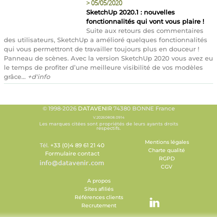
>
05/05/2020
SketchUp 2020.1 : nouvelles
fonctionnalités qui vont vous plaire !
Suite aux retours des commentaires
des utilisateurs, SketchUp a amélioré quelques fonctionnalités
qui vous permettront de travailler toujours plus en douceur !
Panneau de scènes. Avec la version SketchUp 2020 vous avez eu
le temps de profiter d’une meilleure visibilité de vos modèles
grâce...
+d'info
© 1998-2026
DATAVENIR
74380 BONNE France
V.20260808.0914
Les marques citées sont propriétés de leurs ayants droits
respectifs.
Mentions légales
Tél.
+33 (0)4 89 61 21 40
Charte qualité
Formulaire contact
RGPD
CGV
A propos
Sites afiliés
Références clients
Recrutement