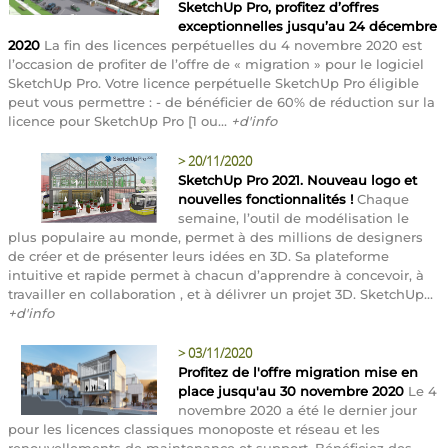
SketchUp Pro, profitez d’offres
exceptionnelles jusqu’au 24 décembre
2020
La fin des licences perpétuelles du 4 novembre 2020 est
l’occasion de profiter de l’offre de « migration » pour le logiciel
SketchUp Pro. Votre licence perpétuelle SketchUp Pro éligible
peut vous permettre : - de bénéficier de 60% de réduction sur la
licence pour SketchUp Pro [1 ou...
+d'info
>
20/11/2020
SketchUp Pro 2021. Nouveau logo et
nouvelles fonctionnalités !
Chaque
semaine, l’outil de modélisation le
plus populaire au monde, permet à des millions de designers
de créer et de présenter leurs idées en 3D. Sa plateforme
intuitive et rapide permet à chacun d’apprendre à concevoir, à
travailler en collaboration , et à délivrer un projet 3D. SketchUp...
+d'info
>
03/11/2020
Profitez de l'offre migration mise en
place jusqu'au 30 novembre 2020
Le 4
novembre 2020 a été le dernier jour
pour les licences classiques monoposte et réseau et les
renouvellements de maintenance et support. Bénéficiez des