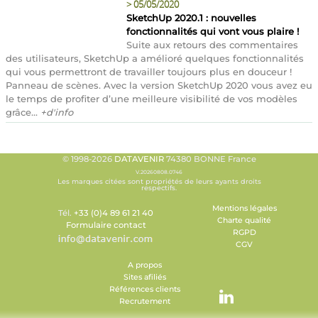
>
05/05/2020
SketchUp 2020.1 : nouvelles
fonctionnalités qui vont vous plaire !
Suite aux retours des commentaires
des utilisateurs, SketchUp a amélioré quelques fonctionnalités
qui vous permettront de travailler toujours plus en douceur !
Panneau de scènes. Avec la version SketchUp 2020 vous avez eu
le temps de profiter d’une meilleure visibilité de vos modèles
grâce...
+d'info
© 1998-2026
DATAVENIR
74380 BONNE France
V.20260808.0746
Les marques citées sont propriétés de leurs ayants droits
respectifs.
Mentions légales
Tél.
+33 (0)4 89 61 21 40
Charte qualité
Formulaire contact
RGPD
CGV
A propos
Sites afiliés
Références clients
Recrutement