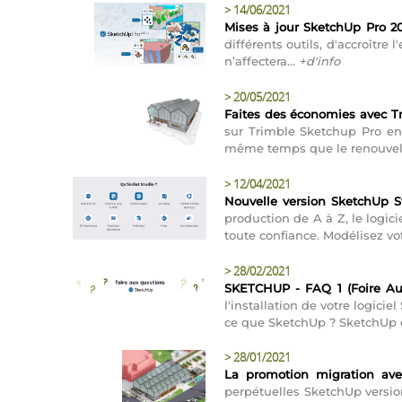
>
14/06/2021
Mises à jour SketchUp Pro 20
différents outils, d'accroître 
n’affectera...
+d'info
>
20/05/2021
Faites des économies avec 
sur Trimble Sketchup Pro e
même temps que le renouvellem
>
12/04/2021
Nouvelle version SketchUp S
production de A à Z, le logici
toute confiance. Modélisez vot
>
28/02/2021
SKETCHUP - FAQ 1 (Foire Aux
l'installation de votre logici
ce que SketchUp ? SketchUp e
>
28/01/2021
La promotion migration ave
perpétuelles SketchUp version