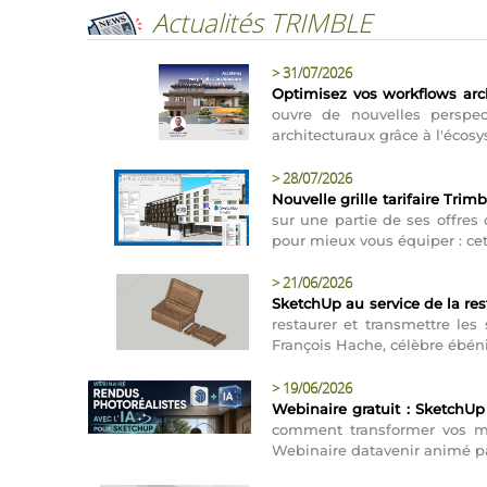
Actualités TRIMBLE
>
31/07/2026
Optimisez vos workflows arch
ouvre de nouvelles perspec
architecturaux grâce à l'écos
>
28/07/2026
Nouvelle grille tarifaire Trim
sur une partie de ses offres
pour mieux vous équiper : ce
>
21/06/2026
SketchUp au service de la re
restaurer et transmettre les
François Hache, célèbre ébéni
>
19/06/2026
Webinaire gratuit : SketchUp
comment transformer vos mo
Webinaire datavenir animé pa