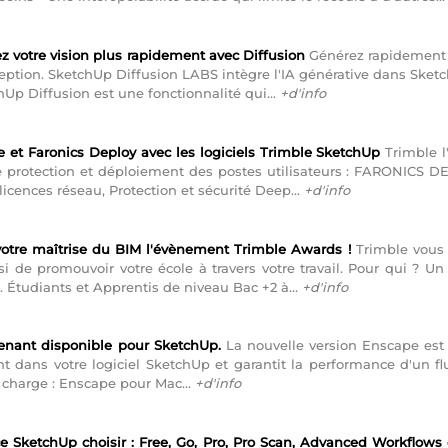
z votre vision plus rapidement avec Diffusion
Générez rapidement d
eption. SketchUp Diffusion LABS intègre l'IA générative dans Sket
Up Diffusion est une fonctionnalité qui...
+d'info
 et Faronics Deploy avec les logiciels Trimble SketchUp
Trimble l
s de protection et déploiement des postes utilisateurs : FARONI
 licences réseau, Protection et sécurité Deep...
+d'info
t votre maîtrise du BIM l'évènement Trimble Awards !
Trimble vous 
i de promouvoir votre école à travers votre travail. Pour qui ? U
. Étudiants et Apprentis de niveau Bac +2 à...
+d'info
enant disponible pour SketchUp.
La nouvelle version Enscape est s
 dans votre logiciel SketchUp et garantit la performance d'un flu
 charge : Enscape pour Mac...
+d'info
ce SketchUp choisir : Free, Go, Pro, Pro Scan, Advanced Workflows