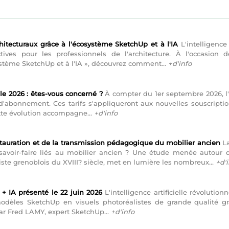
itecturaux grâce à l'écosystème SketchUp et à l'IA
L'intelligence
tives pour les professionnels de l'architecture. À l'occasion
ystème SketchUp et à l'IA », découvrez comment...
+d'info
ble 2026 : êtes-vous concerné ?
À compter du 1er septembre 2026, l'é
 d'abonnement. Ces tarifs s'appliqueront aux nouvelles souscripti
tte évolution accompagne...
+d'info
stauration et de la transmission pédagogique du mobilier ancien
La
 savoir-faire liés au mobilier ancien ? Une étude menée autour 
ste grenoblois du XVIII? siècle, met en lumière les nombreux...
+d'
 + IA présenté le 22 juin 2026
L'intelligence artificielle révolutio
dèles SketchUp en visuels photoréalistes de grande qualité gr
r Fred LAMY, expert SketchUp...
+d'info