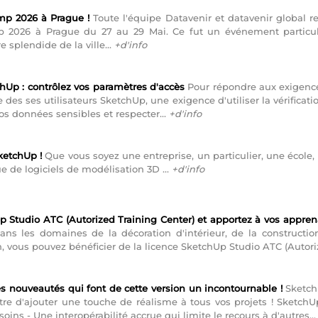
mp 2026 à Prague !
Toute l'équipe Datavenir et datavenir global 
p 2026 à Prague du 27 au 29 Mai. Ce fut un événement particuli
e splendide de la ville...
+d'info
chUp : contrôlez vos paramètres d'accès
Pour répondre aux exigences
es ses utilisateurs SketchUp, une exigence d'utiliser la vérificatio
os données sensibles et respecter...
+d'info
ketchUp !
Que vous soyez une entreprise, un particulier, une école, 
e de logiciels de modélisation 3D ...
+d'info
p Studio ATC (Autorized Training Center) et apportez à vos appren
s les domaines de la décoration d'intérieur, de la construction,
 vous pouvez bénéficier de la licence SketchUp Studio ATC (Autorized
s nouveautés qui font de cette version un incontournable !
SketchU
re d'ajouter une touche de réalisme à tous vos projets ! SketchUp
oins - Une interopérabilité accrue qui limite le recours à d'autres..