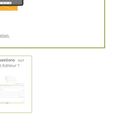
tion.
estions
sur
t Editeur ?