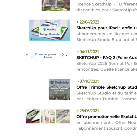
licence SketchUp ? : Différe
disponibles pour SketchUp (f
>
22/04/2022
SketchUp pour iPad : enfin u
abonnements en licence com
SketchUp Studio Etudiant et S
>
04/11/2021
SKETCHUP - FAQ 2 (Foire Aux Q
SketchUp 2026 (format Pdf 152
rencontrés. Quelle licence Sket
>
07/10/2021
Offre Trimble Sketchup Stud
SketchUp Studio et du tarif é
par l'éditeur Trimble. Commen
>
25/06/2021
Offre promotionnelle Sketch
en abonnement : Offre Nou
l’abonnement souscrit. Condit