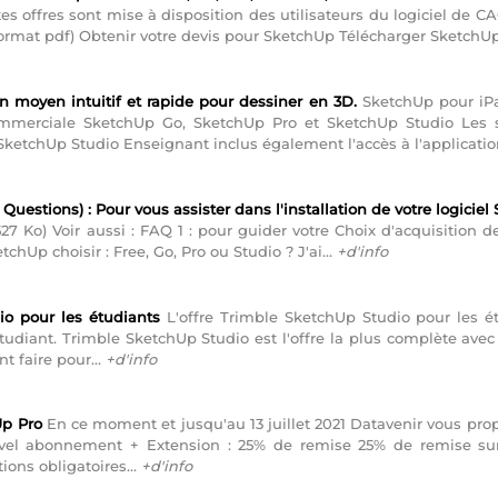
ntes offres sont mise à disposition des utilisateurs du logiciel d
ormat pdf) Obtenir votre devis pour SketchUp Télécharger SketchUp
n moyen intuitif et rapide pour dessiner en 3D.
SketchUp pour iPa
merciale SketchUp Go, SketchUp Pro et SketchUp Studio Les s
ketchUp Studio Enseignant inclus également l'accès à l'application
uestions) : Pour vous assister dans l'installation de votre logicie
7 Ko) Voir aussi : FAQ 1 : pour guider votre Choix d'acquisition 
chUp choisir : Free, Go, Pro ou Studio ? J'ai...
+d'info
io pour les étudiants
L'offre Trimble SketchUp Studio pour les étu
tudiant. Trimble SketchUp Studio est l'offre la plus complète avec
t faire pour...
+d'info
Up Pro
En ce moment et jusqu'au 13 juillet 2021 Datavenir vous pro
vel abonnement + Extension : 25% de remise 25% de remise 
ions obligatoires...
+d'info