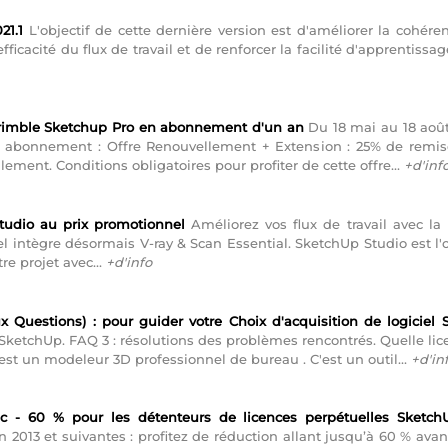
21.1
L'objectif de cette dernière version est d'améliorer la cohér
l'efficacité du flux de travail et de renforcer la facilité d'apprentis
Trimble Sketchup Pro en abonnement d'un an
Du 18 mai au 18 août
n abonnement : Offre Renouvellement + Extension : 25% de re
ent. Conditions obligatoires pour profiter de cette offre...
+d'inf
tudio au prix promotionnel
Améliorez vos flux de travail avec la
el intègre désormais V-ray & Scan Essential. SketchUp Studio est l'o
re projet avec...
+d'info
 Questions) : pour guider votre Choix d'acquisition de logiciel
el SketchUp. FAQ 3 : résolutions des problèmes rencontrés. Quelle lic
st un modeleur 3D professionnel de bureau . C'est un outil...
+d'in
c - 60 % pour les détenteurs de licences perpétuelles SketchU
 2013 et suivantes : profitez de réduction allant jusqu’à 60 % avant