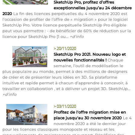
SketchUp Pro, profitez d’offres
exceptionnelles jusqu’au 24 décembre
2020
La fin des licences perpétuelles du 4 novembre 2020 est
l’occasion de profiter de l’offre de « migration » pour le logiciel
SketchUp Pro. Votre licence perpétuelle SketchUp Pro éligible
peut vous permettre : - de bénéficier de 60% de réduction sur la
licence pour SketchUp Pro [1 ou...
+d'info
>
20/11/2020
SketchUp Pro 2021. Nouveau logo et
nouvelles fonctionnalités !
Chaque
semaine, l’outil de modélisation le
plus populaire au monde, permet à des millions de designers
de créer et de présenter leurs idées en 3D. Sa plateforme
intuitive et rapide permet à chacun d’apprendre à concevoir, à
travailler en collaboration , et à délivrer un projet 3D. SketchUp...
+d'info
>
03/11/2020
Profitez de l'offre migration mise en
place jusqu'au 30 novembre 2020
Le 4
novembre 2020 a été le dernier jour
pour les licences classiques monoposte et réseau et les
renouvellements de maintenance et support. Bénéficiez des