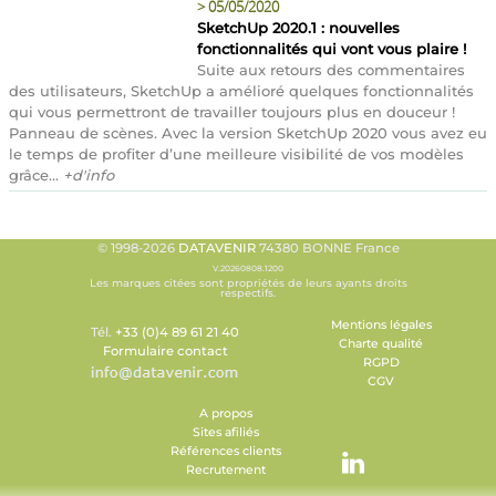
>
05/05/2020
SketchUp 2020.1 : nouvelles
fonctionnalités qui vont vous plaire !
Suite aux retours des commentaires
des utilisateurs, SketchUp a amélioré quelques fonctionnalités
qui vous permettront de travailler toujours plus en douceur !
Panneau de scènes. Avec la version SketchUp 2020 vous avez eu
le temps de profiter d’une meilleure visibilité de vos modèles
grâce...
+d'info
© 1998-2026
DATAVENIR
74380 BONNE France
V.20260808.1200
Les marques citées sont propriétés de leurs ayants droits
respectifs.
Mentions légales
Tél.
+33 (0)4 89 61 21 40
Charte qualité
Formulaire contact
RGPD
CGV
A propos
Sites afiliés
Références clients
Recrutement