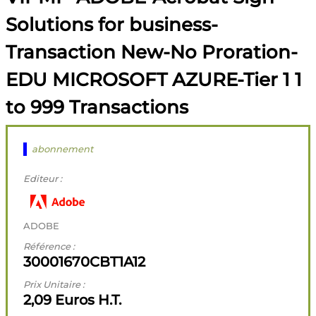
Solutions for business-
Transaction New-No Proration-
EDU MICROSOFT AZURE-Tier 1 1
to 999 Transactions
abonnement
Editeur :
ADOBE
Référence :
30001670CBT1A12
Prix Unitaire :
2,09 Euros H.T.