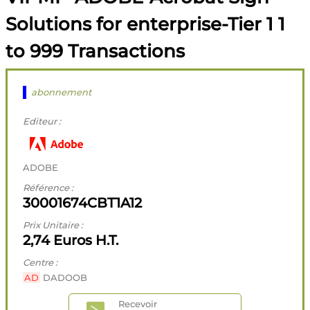
Solutions for enterprise-Tier 1 1
to 999 Transactions
abonnement
Editeur :
ADOBE
Référence :
30001674CBT1A12
Prix Unitaire :
2,74 Euros H.T.
Centre :
AD
DADOOB
Recevoir