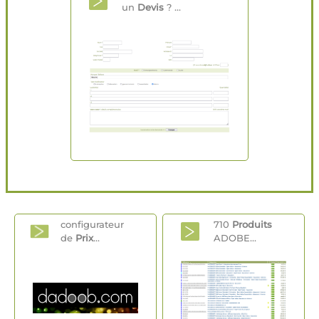
un
Devis
? ...
configurateur
710
Produits
de
Prix
...
ADOBE...