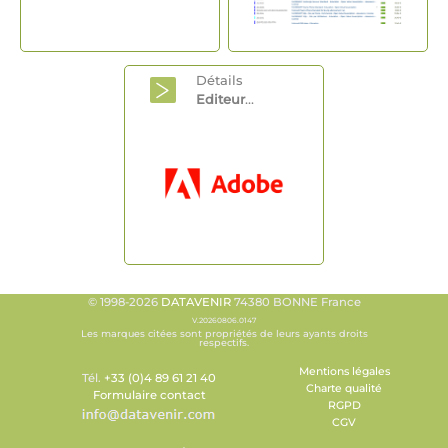
Détails
Editeur
...
© 1998-2026
DATAVENIR
74380 BONNE France
V.20260806.0147
Les marques citées sont propriétés de leurs ayants droits
respectifs.
Mentions légales
Tél.
+33 (0)4 89 61 21 40
Charte qualité
Formulaire contact
RGPD
CGV