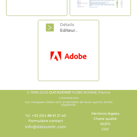
Détails
Editeur
...
© 1998-2026
DATAVENIR
74380 BONNE France
V.20260808.0520
Les marques citées sont propriétés de leurs ayants droits
respectifs.
Mentions légales
Tél.
+33 (0)4 89 61 21 40
Charte qualité
Formulaire contact
RGPD
CGV