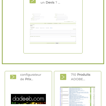
un
Devis
? ...
configurateur
710
Produits
de
Prix
...
ADOBE...