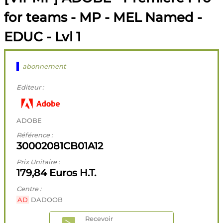
for teams - MP - MEL Named -
EDUC - Lvl 1
abonnement
Editeur :
ADOBE
Référence :
30002081CB01A12
Prix Unitaire :
179,84 Euros H.T.
Centre :
AD
DADOOB
Recevoir