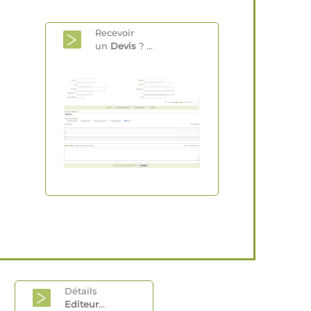
Recevoir
un
Devis
? ...
Détails
Editeur
...