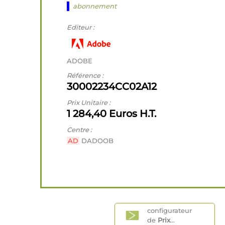
abonnement
Editeur :
ADOBE
Référence :
30002234CC02A12
Prix Unitaire :
1 284,40 Euros H.T.
Centre :
AD
DADOOB
configurateur
de
Prix
...