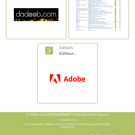
Détails
Editeur
...
© 1998-2026
DATAVENIR
74380 BONNE France
V.20260809.0559
Les marques citées sont propriétés de leurs ayants droits
respectifs.