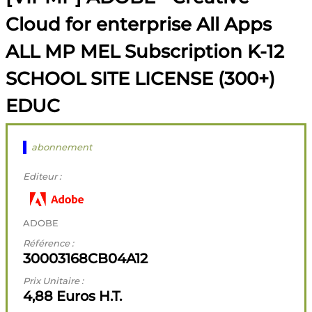
Cloud for enterprise All Apps
ALL MP MEL Subscription K-12
SCHOOL SITE LICENSE (300+)
EDUC
abonnement
Editeur :
ADOBE
Référence :
30003168CB04A12
Prix Unitaire :
4,88 Euros H.T.