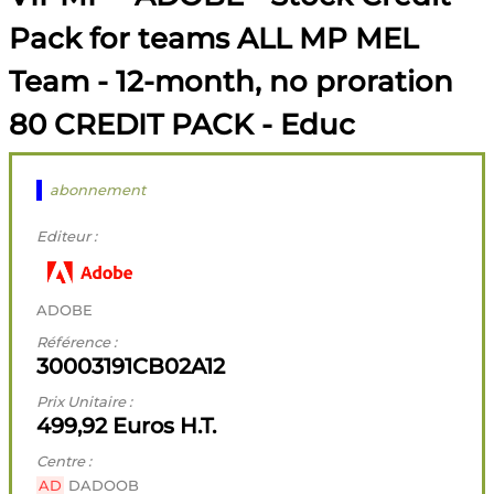
Pack for teams ALL MP MEL
Team - 12-month, no proration
80 CREDIT PACK - Educ
abonnement
Editeur :
ADOBE
Référence :
30003191CB02A12
Prix Unitaire :
499,92 Euros H.T.
Centre :
AD
DADOOB