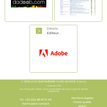
Détails
Editeur
...
© 1998-2026
DATAVENIR
74380 BONNE France
V.20260807.1158
Les marques citées sont propriétés de leurs ayants droits
respectifs.
Mentions légales
Tél.
+33 (0)4 89 61 21 40
Charte qualité
Formulaire contact
RGPD