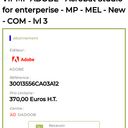
for enterperise - MP - MEL - New
- COM - lvl 3
abonnement
Editeur :
ADOBE
Référence :
30013556CA03A12
Prix Unitaire :
370,00 Euros H.T.
Centre :
AD
DADOOB
Recevoir