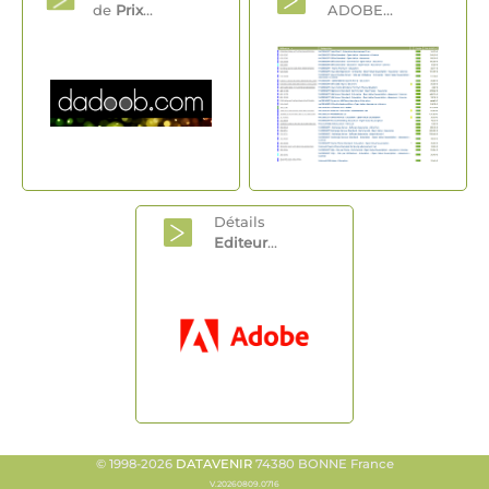
de
Prix
...
ADOBE...
Détails
Editeur
...
© 1998-2026
DATAVENIR
74380 BONNE France
V.20260809.0716