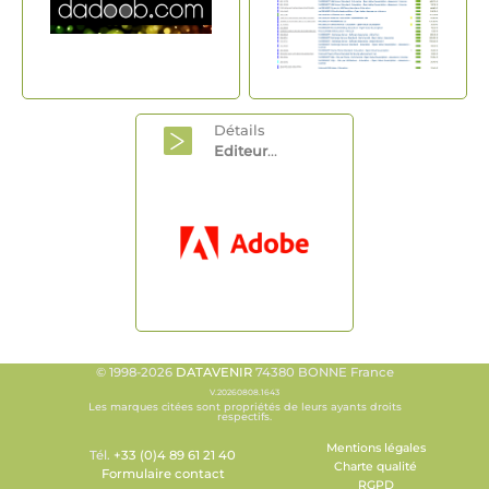
Détails
Editeur
...
© 1998-2026
DATAVENIR
74380 BONNE France
V.20260808.1643
Les marques citées sont propriétés de leurs ayants droits
respectifs.
Mentions légales
Tél.
+33 (0)4 89 61 21 40
Charte qualité
Formulaire contact
RGPD