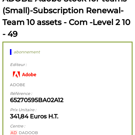
(Small)-Subscription Renewal-
Team 10 assets - Com -Level 2 10
- 49
abonnement
Editeur :
ADOBE
Référence :
65270595BA02A12
Prix Unitaire :
341,84 Euros H.T.
Centre :
AD
DADOOB