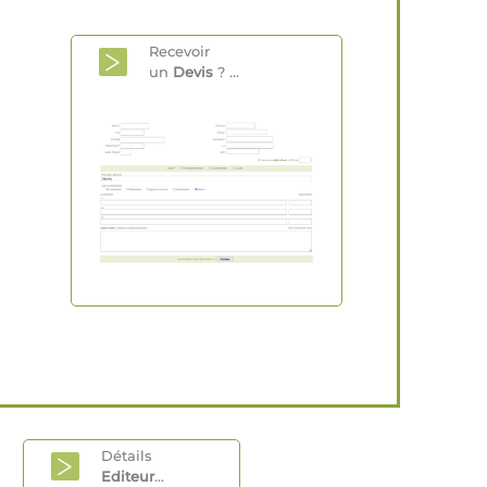
Recevoir
un
Devis
? ...
Détails
Editeur
...