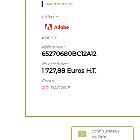
abonnement
Editeur :
ADOBE
Référence :
65270680BC12A12
Prix Unitaire :
1 727,88 Euros H.T.
Centre :
AD
DADOOB
configurateur
de
Prix
...