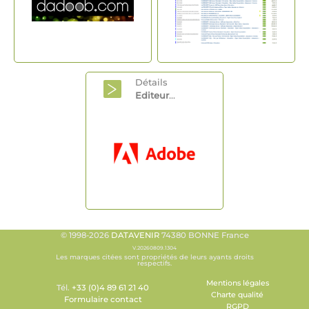
Détails
Editeur
...
© 1998-2026
DATAVENIR
74380 BONNE France
V.20260809.1304
Les marques citées sont propriétés de leurs ayants droits
respectifs.
Mentions légales
Tél.
+33 (0)4 89 61 21 40
Charte qualité
Formulaire contact
RGPD