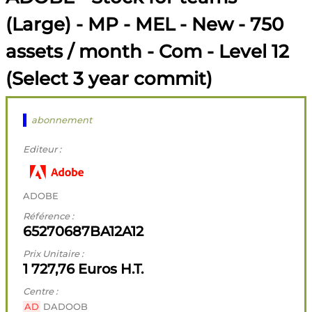
(Large) - MP - MEL - New - 750
assets / month - Com - Level 12
(Select 3 year commit)
abonnement
Editeur :
ADOBE
Référence :
65270687BA12A12
Prix Unitaire :
1 727,76 Euros H.T.
Centre :
AD
DADOOB