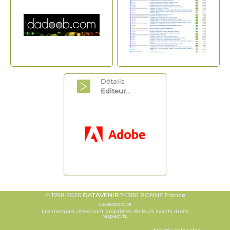
Détails
Editeur
...
© 1998-2026
DATAVENIR
74380 BONNE France
V.20260810.0428
Les marques citées sont propriétés de leurs ayants droits
respectifs.