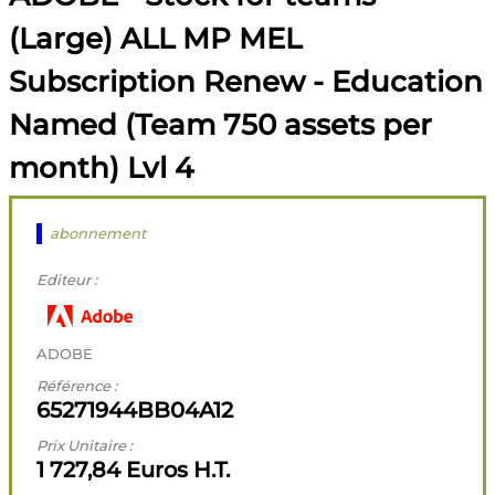
(Large) ALL MP MEL
Subscription Renew - Education
Named (Team 750 assets per
month) Lvl 4
abonnement
Editeur :
ADOBE
Référence :
65271944BB04A12
Prix Unitaire :
1 727,84 Euros H.T.