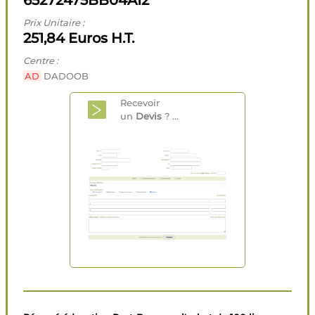
65272475BB04A12
Prix Unitaire :
251,84 Euros H.T.
Centre :
AD
DADOOB
Recevoir
un
Devis
? ...