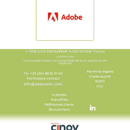
© 1998-2026
DATAVENIR
74380 BONNE France
V.20260810.1000
Les marques citées sont propriétés de leurs ayants droits
respectifs.
Mentions légales
Tél.
+33 (0)4 89 61 21 40
Charte qualité
Formulaire contact
RGPD
CGV
A propos
Sites afiliés
Références clients
Recrutement